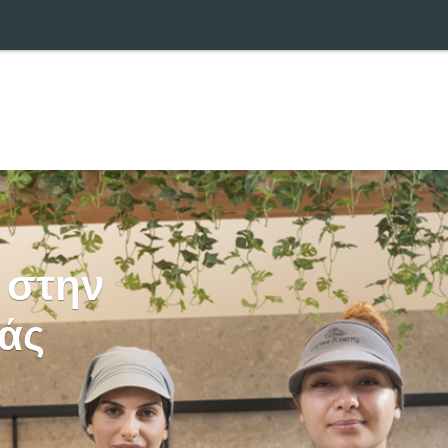
 στην
άς