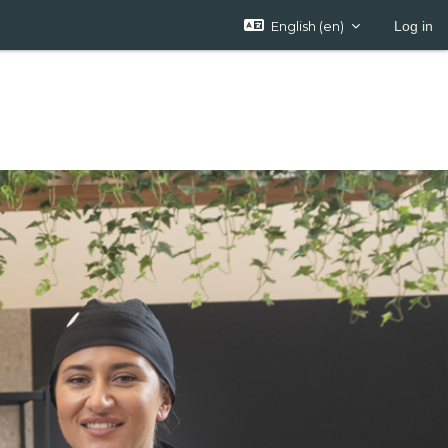
English ‎(en)‎
Log in