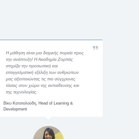
Η μάθηση είναι μια διαρκής πορεία προς
Η ηλεκτρονι
την ανάπτυξη! Η Ακαδημία Ζορπάς
Ζορπάς δίνει
στηρίζει την προσωπική και
συναδέλφου
επαγγελματική εξέλιξη των ανθρώπων
περισσότερο 
μας αξιοποιώντας τις πιο σύγχρονες
που γίνεται 
τάσεις στον χώρο της εκπαίδευσης και
Χριστίνα Βασιλ
της τεχνολογίας.
Βίκυ Κατσιολούδη, Head of Learning &
Development